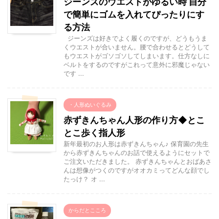
ジーンズのウエストがゆるい時 自分
で簡単にゴムを入れてぴったりにす
る方法
ジーンズは好きでよく履くのですが、どうもうま
くウエストが合いません。腰で合わせるとどうして
もウエストがゴソゴソしてしまいます。仕方なしに
ベルトをするのですがこれって意外に邪魔じゃない
です ...
・人形ぬいぐるみ
赤ずきんちゃん人形の作り方◆とこ
とこ歩く指人形
新年最初のお人形は赤ずきんちゃん♪ 保育園の先生
から赤ずきんちゃんのお話で使えるようにセットで
ご注文いただきました。 赤ずきんちゃんとおばあさ
んは想像がつくのですがオオカミってどんな顔でし
たっけ？ オ ...
からだとこころ