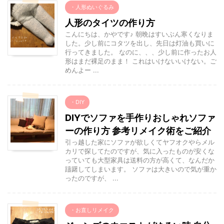
・人形ぬいぐるみ
人形のタイツの作り方
こんにちは、かやです♪ 朝晩はすいぶん寒くなりま
した。少し前にコタツを出し、先日は灯油も買いに
行ってきました。 なのに、、、少し前に作ったお人
形はまだ裸足のまま！ これはいけないいけない。ご
めんよー ...
・DIY
DIYでソファを手作りおしゃれソファ
ーの作り方 参考リメイク術をご紹介
引っ越した家にソファが欲しくてヤフオクやらメル
カリで探してたのですが、気に入ったものが安くな
っていても大型家具は送料の方が高くて、なんだか
躊躇してしまいます。 ソファは大きいので気が重か
ったのですが、 ...
・お直しリメイク