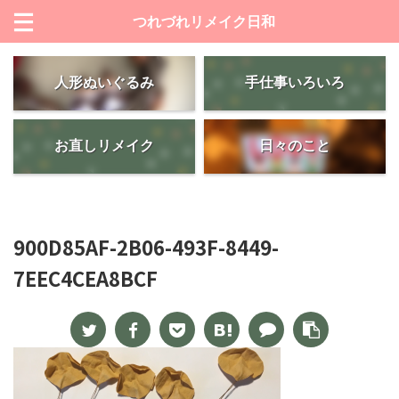
つれづれリメイク日和
人形ぬいぐるみ
手仕事いろいろ
お直しリメイク
日々のこと
900D85AF-2B06-493F-8449-
7EEC4CEA8BCF