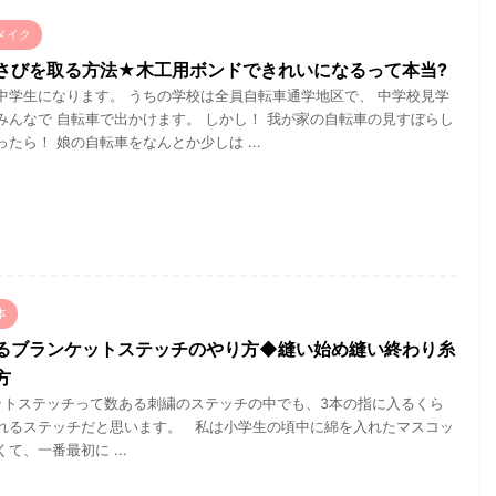
メイク
さびを取る方法★木工用ボンドできれいになるって本当?
中学生になります。 うちの学校は全員自転車通学地区で、 中学校見学
みんなで 自転車で出かけます。 しかし！ 我が家の自転車の見すぼらし
たら！ 娘の自転車をなんとか少しは ...
本
るブランケットステッチのやり方◆縫い始め縫い終わり糸
方
トステッチって数ある刺繍のステッチの中でも、3本の指に入るくら
れるステッチだと思います。 私は小学生の頃中に綿を入れたマスコッ
て、一番最初に ...