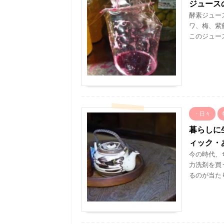
ジュース
酵素ジュー
ワ、梅、紫
このジュース
・日々
暮らしに
ィック・
今の時代、
力洗剤を買
るのが当たり