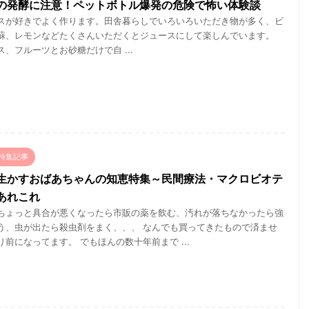
の発酵に注意！ペットボトル爆発の危険で怖い体験談
スが好きでよく作ります。田舎暮らしでいろいろいただき物が多く、ビ
蘇、レモンなどたくさんいただくとジュースにして楽しんでいます。
、フルーツとお砂糖だけで自 ...
特集記事
生かすおばあちゃんの知恵特集～民間療法・マクロビオテ
あれこれ
ちょっと具合が悪くなったら市販の薬を飲む、汚れが落ちなかったら強
う、虫が出たら殺虫剤をまく、、、 なんでも買ってきたもので済ませ
前になってます。 でもほんの数十年前まで ...