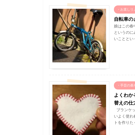
・お直しリ
自転車の
娘はこの春
というのに
いことといっ
・手芸の基
よくわか
替えの仕
ブランケッ
いよく使わ
トを作りたく