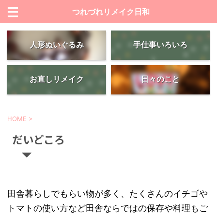
つれづれリメイク日和
人形ぬいぐるみ
手仕事いろいろ
お直しリメイク
日々のこと
HOME
>
だいどころ
田舎暮らしでもらい物が多く、たくさんのイチゴや
トマトの使い方など田舎ならではの保存や料理もご