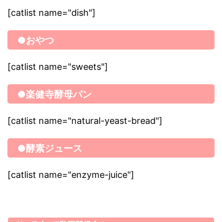
[catlist name="dish"]
●おやつ
[catlist name="sweets"]
●楽健寺酵母パン
[catlist name="natural-yeast-bread"]
●酵素ジュース
[catlist name="enzyme-juice"]