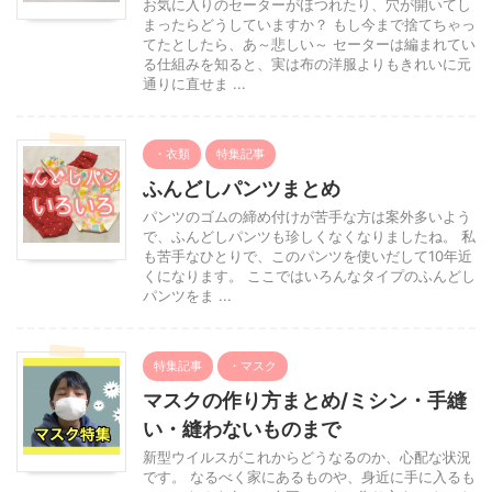
お気に入りのセーターがほつれたり、穴が開いてし
まったらどうしていますか？ もし今まで捨てちゃっ
てたとしたら、あ～悲しい～ セーターは編まれてい
る仕組みを知ると、実は布の洋服よりもきれいに元
通りに直せま ...
・衣類
特集記事
ふんどしパンツまとめ
パンツのゴムの締め付けが苦手な方は案外多いよう
で、ふんどしパンツも珍しくなくなりましたね。 私
も苦手なひとりで、このパンツを使いだして10年近
くになります。 ここではいろんなタイプのふんどし
パンツをま ...
特集記事
・マスク
マスクの作り方まとめ/ミシン・手縫
い・縫わないものまで
新型ウイルスがこれからどうなるのか、心配な状況
です。 なるべく家にあるものや、身近に手に入るも