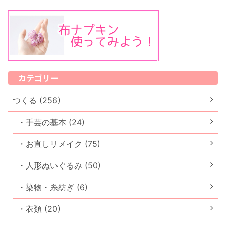
カテゴリー
つくる (256)
・手芸の基本 (24)
・お直しリメイク (75)
・人形ぬいぐるみ (50)
・染物・糸紡ぎ (6)
・衣類 (20)