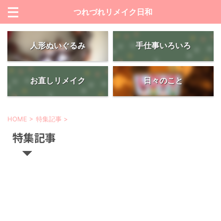
つれづれリメイク日和
人形ぬいぐるみ
手仕事いろいろ
お直しリメイク
日々のこと
HOME
>
特集記事
>
特集記事