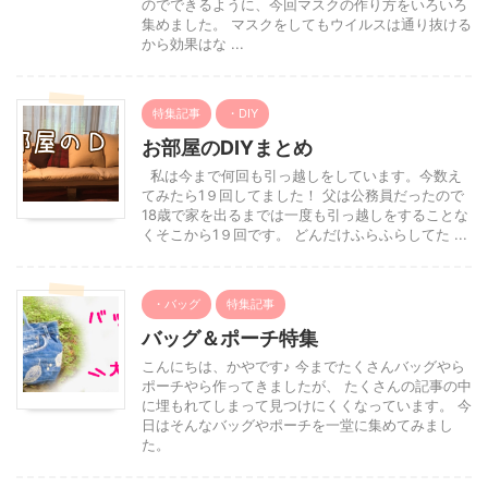
のでできるように、今回マスクの作り方をいろいろ
集めました。 マスクをしてもウイルスは通り抜ける
から効果はな ...
特集記事
・DIY
お部屋のDIYまとめ
私は今まで何回も引っ越しをしています。今数え
てみたら1９回してました！ 父は公務員だったので
18歳で家を出るまでは一度も引っ越しをすることな
くそこから1９回です。 どんだけふらふらしてた ...
・バッグ
特集記事
バッグ＆ポーチ特集
こんにちは、かやです♪ 今までたくさんバッグやら
ポーチやら作ってきましたが、 たくさんの記事の中
に埋もれてしまって見つけにくくなっています。 今
日はそんなバッグやポーチを一堂に集めてみまし
た。