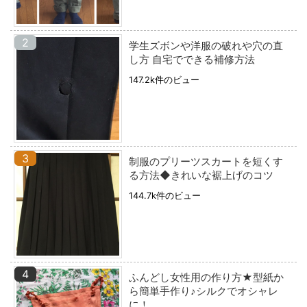
学生ズボンや洋服の破れや穴の直
し方 自宅でできる補修方法
147.2k件のビュー
制服のプリーツスカートを短くす
る方法◆きれいな裾上げのコツ
144.7k件のビュー
ふんどし女性用の作り方★型紙か
ら簡単手作り♪シルクでオシャレ
に！