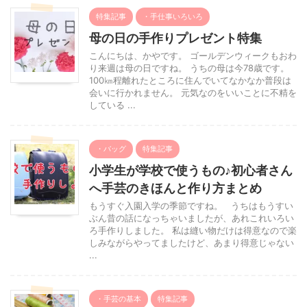
特集記事
・手仕事いろいろ
母の日の手作りプレゼント特集
こんにちは、かやです。 ゴールデンウィークもおわ
り来週は母の日ですね。 うちの母は今78歳です。
100㎞程離れたところに住んでいてなかなか普段は
会いに行かれません。 元気なのをいいことに不精を
している ...
・バッグ
特集記事
小学生が学校で使うもの♪初心者さん
へ手芸のきほんと作り方まとめ
もうすぐ入園入学の季節ですね。 うちはもうすい
ぶん昔の話になっちゃいましたが、あれこれいろい
ろ手作りしました。 私は縫い物だけは得意なので楽
しみながらやってましたけど、あまり得意じゃない
...
・手芸の基本
特集記事