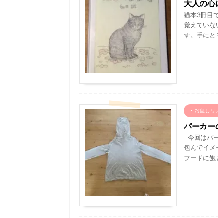
大人の心
猫本3冊目
覚えていな
す。手にと
・お直しリ
パーカー
今回はパー
包んでイメ
フードに飽き