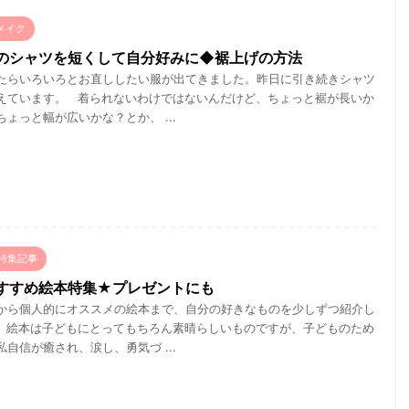
メイク
のシャツを短くして自分好みに◆裾上げの方法
たらいろいろとお直ししたい服が出てきました。昨日に引き続きシャツ
えています。 着られないわけではないんだけど、ちょっと裾が長いか
ょっと幅が広いかな？とか、 ...
特集記事
すすめ絵本特集★プレゼントにも
から個人的にオススメの絵本まで、自分の好きなものを少しずつ紹介し
 絵本は子どもにとってもちろん素晴らしいものですが、子どものため
自信が癒され、涙し、勇気づ ...