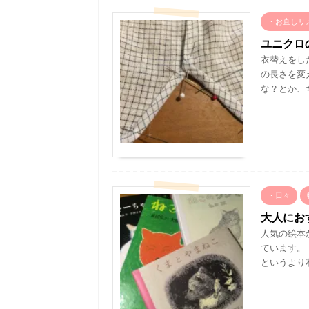
・お直しリ
ユニクロ
衣替えをし
の長さを変
な？とか、ち
・日々
大人にお
人気の絵本
ています。
というより私