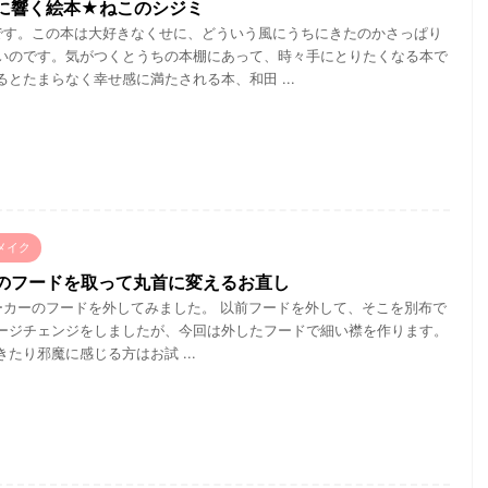
に響く絵本★ねこのシジミ
です。この本は大好きなくせに、どういう風にうちにきたのかさっぱり
いのです。気がつくとうちの本棚にあって、時々手にとりたくなる本で
るとたまらなく幸せ感に満たされる本、和田 ...
メイク
のフードを取って丸首に変えるお直し
カーのフードを外してみました。 以前フードを外して、そこを別布で
ージチェンジをしましたが、今回は外したフードで細い襟を作ります。
たり邪魔に感じる方はお試 ...