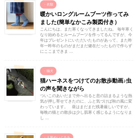
・衣類
暖かいロングルームブーツ作ってみ
ました(簡単なかこみ製図付き）
こんにちは、また寒くなってきましたね。 毎年寒く
なり始めるとルームブーツを作ってるんですが、今
年はプレゼントにいただいたものがあって、また昨
年一昨年のものがまだまだ健在だったもので作らず
にここまできま ...
・猫犬
猫ハーネスをつけてのお散歩動画♪虫
の声を聞きながら
ついこのあいだまで外へ出ると息の詰まるような熱
気が押し寄せてきたのに、ふと気づけば秋の風に変
わっています。 昼はまだまだ残暑厳しいですが、
毎晩の猫との散歩は少し肌寒く感じるようになりま
し ...
・人形ぬいぐるみ