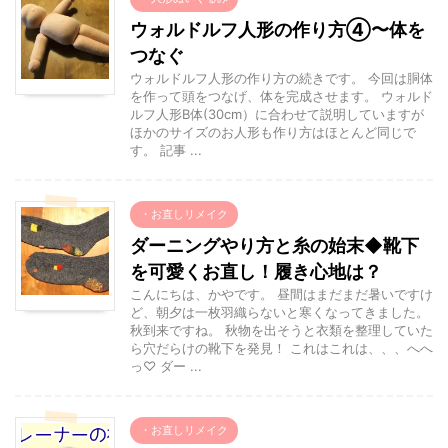
ウォルドルフ人形の作り方④〜体を
つなぐ
ウォルドルフ人形の作り方の続きです。 今回は胴体
を作って頭をつなげ、体を完成させます。 ウォルド
ルフ人形B体(30cm）に合わせて説明していますが
ほかのサイズのお人形も作り方はほとんど同じで
す。 記事 ...
・お直しリメイク
ダーニングやり方と糸の始末◆靴下
を可愛くお直し！履き心地は？
こんにちは、かやです。 昼間はまだまだ暑いですけ
ど、朝夕は一枚羽織らないと寒くなってきました。
秋到来ですね。 秋物を出そうと衣類を整理していた
ら穴だらけの靴下を発見！ これはこれは、、、へへ
っ♡ ダー ...
・お直しリメイク