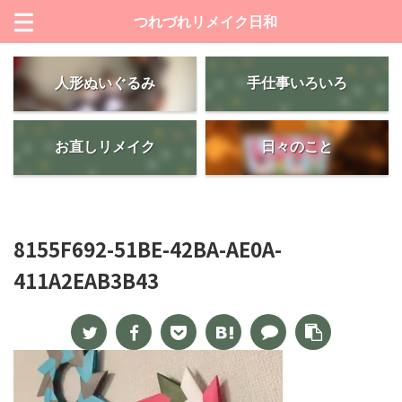
つれづれリメイク日和
人形ぬいぐるみ
手仕事いろいろ
お直しリメイク
日々のこと
8155F692-51BE-42BA-AE0A-
411A2EAB3B43