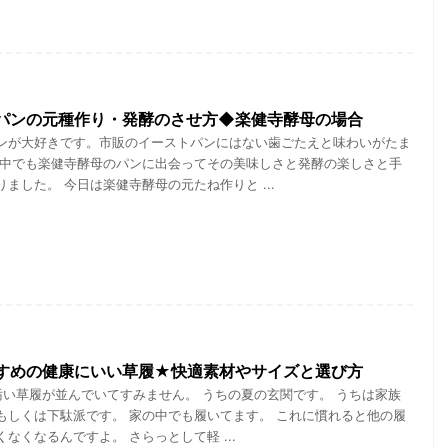
パンの元種作り・発酵のさせ方◆楽健寺酵母の場合
ンが大好きです。市販のイーストパンにはない歯ごたえと味わいがたま
 中でも楽健寺酵母のパンに出会ってその美味しさと発酵の楽しさと手
ました。 今日は楽健寺酵母の元たね作りと ...
すめの健康にいい草履★快適素材やサイズと選び方
い草履が並んでいてすみません。 うちの夏の玄関です。 うちは家族
もしくは下駄派です。 家の中でも履いてます。 これに慣れると他の履
なくなるんですよ。 さらっとして軽 ...