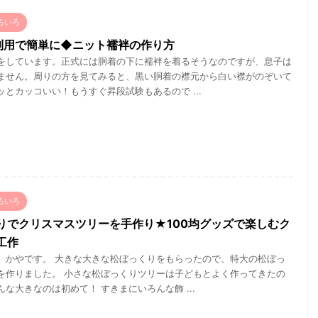
ろいろ
利用で簡単に◆ニット襦袢の作り方
をしています。正式には胴着の下に襦袢を着るそうなのですが、息子は
ません。周りの方を見てみると、黒い胴着の襟元から白い襟がのぞいて
ッとカッコいい！もうすぐ昇段試験もあるので ...
ろいろ
りでクリスマスツリーを手作り★100均グッズで楽しむク
工作
、かやです。 大きな大きな松ぼっくりをもらったので、特大の松ぼっ
を作りました。 小さな松ぼっくりツリーは子どもとよく作ってきたの
な大きなのは初めて！ すきまにいろんな飾 ...