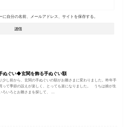
ーに自分の名前、メールアドレス、サイトを保存する。
手ぬぐい◆玄関を飾る手ぬぐい額
り少し前から、玄関の手ぬぐいの額がお雛さまに変わりました。昨年手
買って季節の設えが楽しく、とっても楽になりました。 うちは娘が生
ろいろとお雛さまを探して、 ...