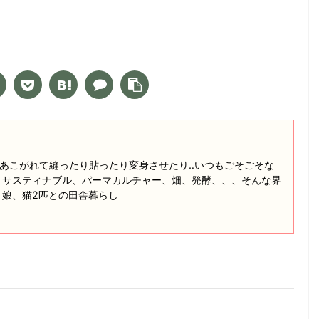
あこがれて縫ったり貼ったり変身させたり‥いつもごそごそな
 サスティナブル、パーマカルチャー、畑、発酵、、、そんな界
と娘、猫2匹との田舎暮らし