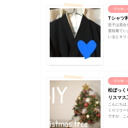
・手仕事い
Tシャツ
息子は居合
普段着てい
いるとキリ
・手仕事い
松ぼっく
リスマス
こんにちは
くりツリー
ですが、こん