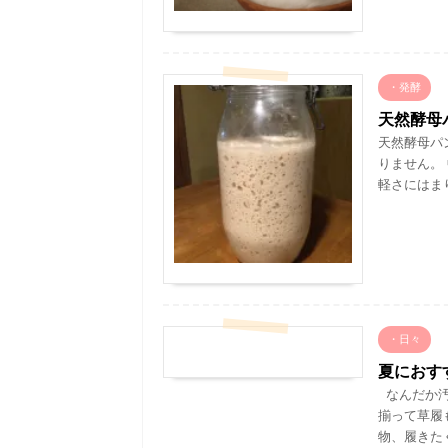
・発酵
天然酵母
天然酵母パ
りません。
軽さにはまり
・日々
夏におす
なんだか汚
揃って草履
物、履きたく