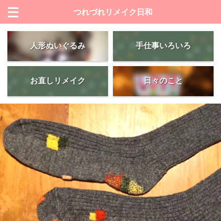
つれづれリメイク日和
人形ぬいぐるみ
手仕事いろいろ
お直しリメイク
日々のこと