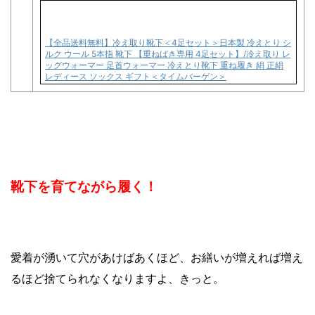
【全品送料無料】冷え取り靴下＜4足セット＞日本製 冷えとり シ
ルク ウール 5本指 靴下 【重ねばき専用 4足セット】/冷え取り レ
ッグウォーマー 足首ウォーマー 冷えとり靴下 重ね履き 絹 正絹
レディース ソックス ギフト＜タイムバーゲン＞
靴下を育てながら履く
！
愛着が湧いて穴があけばあくほど、
お繕いが増えれば増え
るほど捨てられなくなりますよ、きっと。