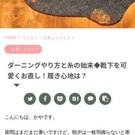
HOME
>
つくる
>
・お直しリメイク
>
・お直しリメイク
ダーニングやり方と糸の始末◆靴下を可
愛くお直し！履き心地は？
こんにちは、かやです。
昼間はまだまだ暑いですけど、朝夕は一枚羽織らないと寒