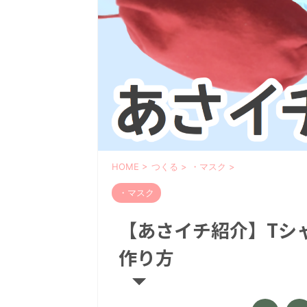
HOME
>
つくる
>
・マスク
>
・マスク
【あさイチ紹介】Tシ
作り方