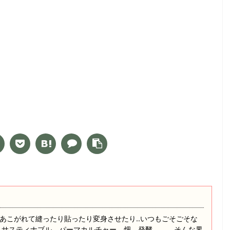
あこがれて縫ったり貼ったり変身させたり‥いつもごそごそな
 サスティナブル、パーマカルチャー、畑、発酵、、、そんな界