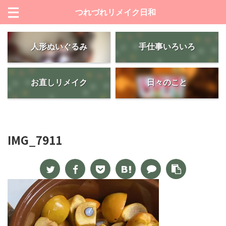
つれづれリメイク日和
人形ぬいぐるみ
手仕事いろいろ
お直しリメイク
日々のこと
IMG_7911