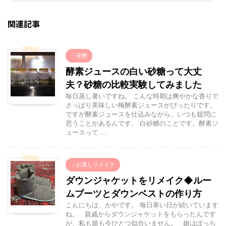
関連記事
・発酵
酵素ジュースの白い砂糖って大丈
夫？砂糖の比較実験してみました
毎日蒸し暑いですね。 こんな時期は爽やかな香りで
さっぱり美味しい梅酵素ジュースがぴったりです。
ですが酵素ジュースを仕込みながら、いつも疑問に
思うことがあるんです。 白砂糖のことです。酵素ジ
ュースって ...
・お直しリメイク
ダウンジャケットをリメイク◆ルー
ムブーツとダウンベストの作り方
こんにちは、かやです。 毎日寒い日が続いています
ね。 親戚からダウンジャケットをもらったんです
が、私も娘も今ひとつ似合いません。 娘はぽっち