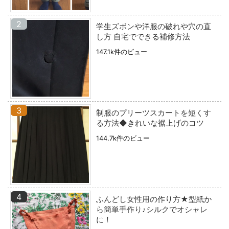
学生ズボンや洋服の破れや穴の直
し方 自宅でできる補修方法
147.1k件のビュー
制服のプリーツスカートを短くす
る方法◆きれいな裾上げのコツ
144.7k件のビュー
ふんどし女性用の作り方★型紙か
ら簡単手作り♪シルクでオシャレ
に！