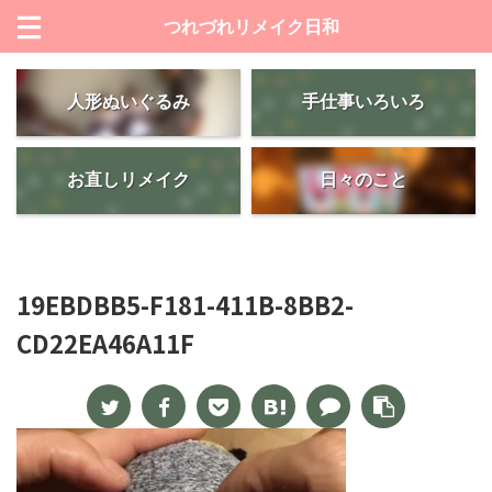
つれづれリメイク日和
人形ぬいぐるみ
手仕事いろいろ
お直しリメイク
日々のこと
19EBDBB5-F181-411B-8BB2-
CD22EA46A11F