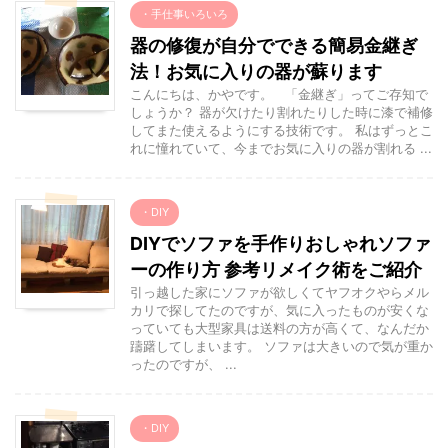
・手仕事いろいろ
器の修復が自分でできる簡易金継ぎ
法！お気に入りの器が蘇ります
こんにちは、かやです。 「金継ぎ」ってご存知で
しょうか？ 器が欠けたり割れたりした時に漆で補修
してまた使えるようにする技術です。 私はずっとこ
れに憧れていて、今までお気に入りの器が割れる ...
・DIY
DIYでソファを手作りおしゃれソファ
ーの作り方 参考リメイク術をご紹介
引っ越した家にソファが欲しくてヤフオクやらメル
カリで探してたのですが、気に入ったものが安くな
っていても大型家具は送料の方が高くて、なんだか
躊躇してしまいます。 ソファは大きいので気が重か
ったのですが、 ...
・DIY