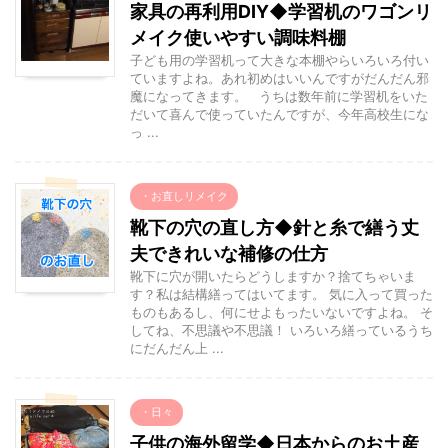
家具の再利用DIY◆学習机のワゴンリ
メイク使いやすい調味料棚
子ども用の学習机って大きな本棚やらいろいろ付い
ていますよね。あれ初めはいいんですがだんだん邪
魔になってきます。 うちは数年前に学習机をいた
だいて喜んで使っていたんですが、今年高校生にな
っ ...
・お直しリメイク
靴下の穴の直し方◆針と糸で繕う丈
夫できれいな補修の仕方
靴下に穴が開いたらどうしますか？捨てちゃいま
す？私は結構繕ってはいてます。 気に入って買った
ものもあるし、何にせよもったいないですよね。 そ
してね、不思議や不思議！ いろいろ繕っているうち
にだんだん上 ...
・日々
子供の海外留学◆日本からのお土産