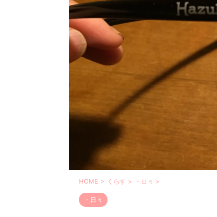
HOME
>
くらす
>
・日々
>
・日々