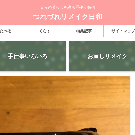
日々の暮らしを彩る手作り発信
つれづれリメイク日和
たべる
くらす
特集記事
サイトマップ
手仕事いろいろ
お直しリメイク