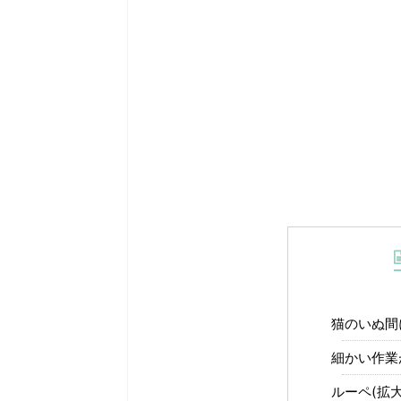
猫のいぬ間
細かい作業
ルーペ(拡