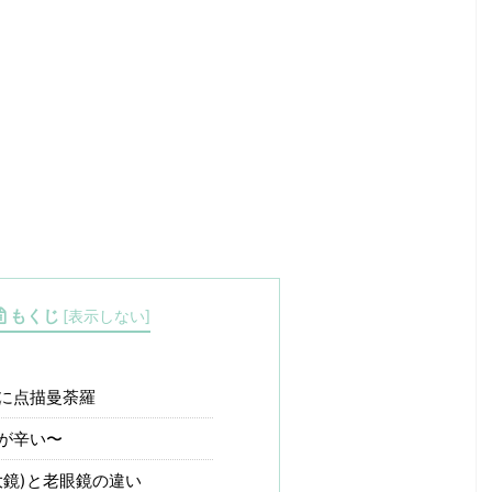
もくじ
[
表示しない
]
に点描曼荼羅
が辛い〜
大鏡)と老眼鏡の違い