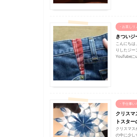
・お直しリ
きついジ
こんにちは
りしたジー
YouTub
・手仕事い
クリスマ
トスター
クリスマス
の中に少し