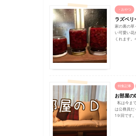
・おやつ
ラズベリ
家の裏の草
い可愛い花
くれます。
特集記事
お部屋のD
私は今まで
は公務員だ
1９回です。