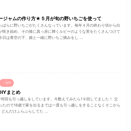
ージャムの作り方★５月が旬の野いちごを使って
っぱらに野いちごがたくさんなっています。毎年４月の終わり頃から白
が咲き始め、その後に真っ赤に輝くルビーのような実をたくさんつけて
今日は青空の下、娘と一緒に野いちご摘みをし ...
・DIY
IYまとめ
何回も引っ越しをしています。今数えてみたら1９回してました！ 父
ったので18歳で家を出るまでは一度も引っ越しをすることなくそこから
 どんだけふらふらしてた ...