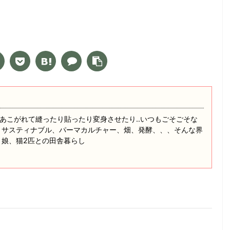
あこがれて縫ったり貼ったり変身させたり‥いつもごそごそな
 サスティナブル、パーマカルチャー、畑、発酵、、、そんな界
と娘、猫2匹との田舎暮らし