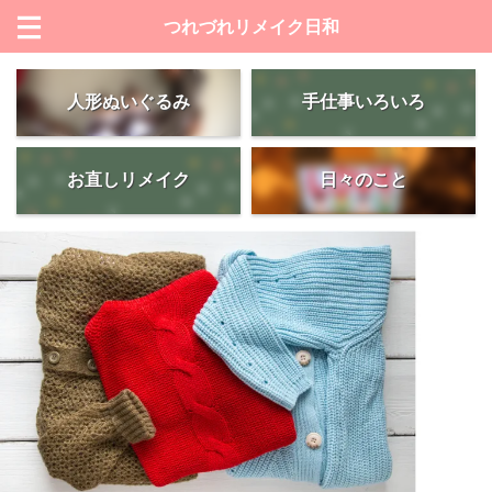
つれづれリメイク日和
人形ぬいぐるみ
手仕事いろいろ
お直しリメイク
日々のこと