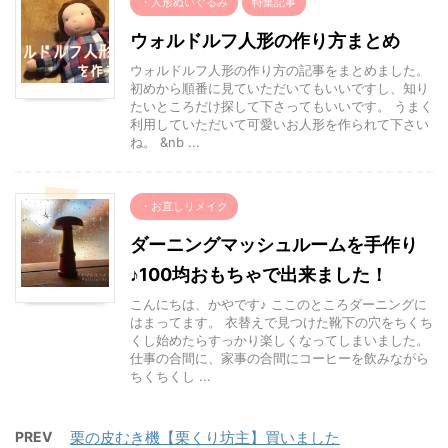
・人形ぬいぐるみ
特集記事
ウォルドルフ人形の作り方まとめ
ウォルドルフ人形の作り方の記事をまとめました。
初めから順番に見ていただいてもいいですし、知り
たいところだけ探して下さってもいいです。 うまく
利用していただいて可愛いお人形を作られて下さい
ね。 &nb ...
・お直しリメイク
ダーニングマッシュルームを手作り
♪100均おもちゃで出来ました！
こんにちは、かやです♪ ここのところダーニングに
はまってます。 衣替えで見つけた靴下の穴をちくち
くし始めたらすっかり楽しくなってしまいました。
仕事の合間に、家事の合間にコーヒーを飲みながら
ちくちくし ...
PREV
栗の皮むき機【栗くり坊主】買いました