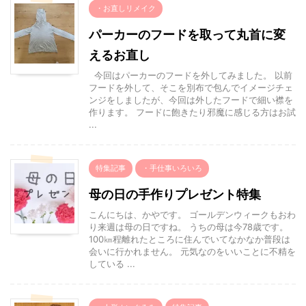
・お直しリメイク
パーカーのフードを取って丸首に変
えるお直し
今回はパーカーのフードを外してみました。 以前
フードを外して、そこを別布で包んでイメージチェ
ンジをしましたが、今回は外したフードで細い襟を
作ります。 フードに飽きたり邪魔に感じる方はお試
...
特集記事
・手仕事いろいろ
母の日の手作りプレゼント特集
こんにちは、かやです。 ゴールデンウィークもおわ
り来週は母の日ですね。 うちの母は今78歳です。
100㎞程離れたところに住んでいてなかなか普段は
会いに行かれません。 元気なのをいいことに不精を
している ...