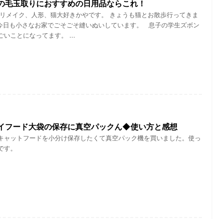
の毛玉取りにおすすめの日用品ならこれ！
 リメイク、人形、猫大好きかやです。 きょうも猫とお散歩行ってきま
 今日も小さなお家でごそごそ縫いぬいしています。 息子の学生ズボン
いことになってます。 ...
イフード大袋の保存に真空パックん◆使い方と感想
キャットフードを小分け保存したくて真空パック機を買いました。使っ
です。