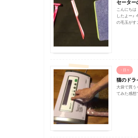
セーター
こんにちは
したよー♪
の毛玉がすご
・日々
猫のドラ
大袋で買う
てみた感想