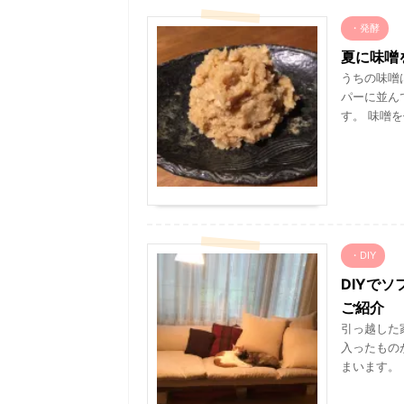
・発酵
夏に味噌
うちの味噌
パーに並ん
す。 味噌を
・DIY
DIYで
ご紹介
引っ越した
入ったもの
まいます。 