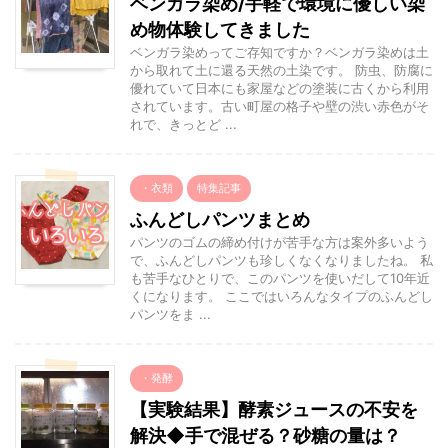
ベンガラ染め/手軽で環境に優しい染
め物体験してきました
ベンガラ染めってご存知ですか？ベンガラ染めは土
から取れて土に還る天然の土染です。 防虫、防腐に
優れていて日本にも家屋などの塗装に古くから利用
されています。古い町屋の格子や壁の渋い赤色がそ
れで、きっとど ...
・衣類
特集記事
ふんどしパンツまとめ
パンツのゴムの締め付けが苦手な方は案外多いよう
で、ふんどしパンツも珍しくなくなりましたね。 私
も苦手なひとりで、このパンツを使いだして10年近
くになります。 ここではいろんなタイプのふんどし
パンツをま ...
・発酵
【実験結果】酵素ジュースの不安を
解決◆手で混ぜる？砂糖の量は？