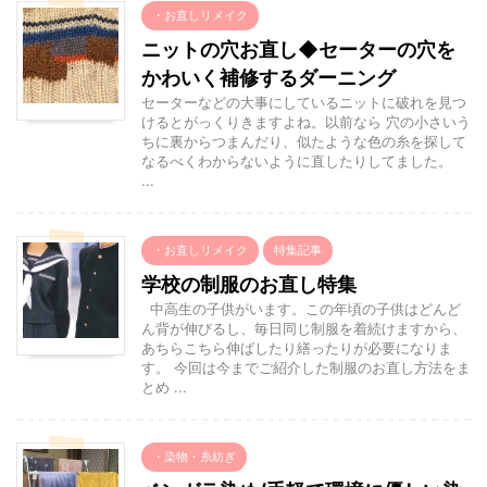
・お直しリメイク
ニットの穴お直し◆セーターの穴を
かわいく補修するダーニング
セーターなどの大事にしているニットに破れを見つ
けるとがっくりきますよね。以前なら 穴の小さいう
ちに裏からつまんだり、似たような色の糸を探して
なるべくわからないように直したりしてました。
...
・お直しリメイク
特集記事
学校の制服のお直し特集
中高生の子供がいます。この年頃の子供はどんど
ん背が伸びるし、毎日同じ制服を着続けますから、
あちらこちら伸ばしたり繕ったりが必要になりま
す。 今回は今までご紹介した制服のお直し方法をま
とめ ...
・染物・糸紡ぎ