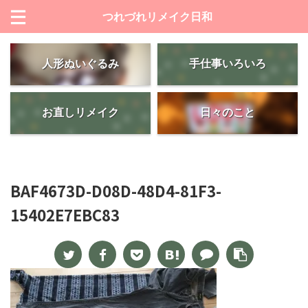
つれづれリメイク日和
人形ぬいぐるみ
手仕事いろいろ
お直しリメイク
日々のこと
BAF4673D-D08D-48D4-81F3-
15402E7EBC83