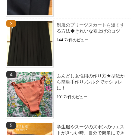
制服のプリーツスカートを短くす
る方法◆きれいな裾上げのコツ
144.7k件のビュー
ふんどし女性用の作り方★型紙か
ら簡単手作り♪シルクでオシャレ
に！
101.7k件のビュー
学生服やスーツのズボンのウエス
トがきつい時、自分で簡単にでき