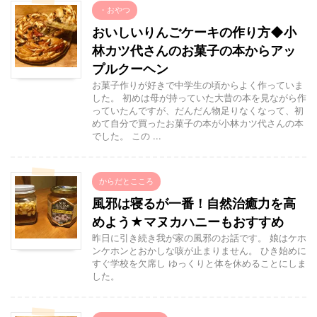
・おやつ
おいしいりんごケーキの作り方◆小
林カツ代さんのお菓子の本からアッ
プルクーヘン
お菓子作りが好きで中学生の頃からよく作っていま
した。 初めは母が持っていた大昔の本を見ながら作
っていたんですが、だんだん物足りなくなって、初
めて自分で買ったお菓子の本が小林カツ代さんの本
でした。 この ...
からだとこころ
風邪は寝るが一番！自然治癒力を高
めよう★マヌカハニーもおすすめ
昨日に引き続き我が家の風邪のお話です。 娘はケホ
ンケホンとおかしな咳が止まりません。 ひき始めに
すぐ学校を欠席し ゆっくりと体を休めることにしま
した。