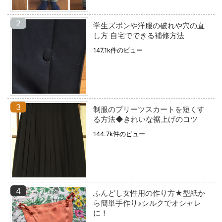
学生ズボンや洋服の破れや穴の直
し方 自宅でできる補修方法
147.1k件のビュー
制服のプリーツスカートを短くす
る方法◆きれいな裾上げのコツ
144.7k件のビュー
ふんどし女性用の作り方★型紙か
ら簡単手作り♪シルクでオシャレ
に！