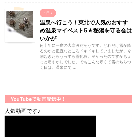
・日々
温泉へ行こう！東北で人気のおすす
め温泉マイベスト5★秘湯を守る会は
いかが
何十年に一度の大寒波だそうです。どれだけ雪が降
るのかと正直なところドキドキしていましたが、今
朝起きたらうっすら雪化粧。良かったのですがちょ
っと肩すかしでした。でもこんな寒くて雪のちらつ
く日は、温泉にで ...
YouTubeで動画配信中！
人気動画です♪