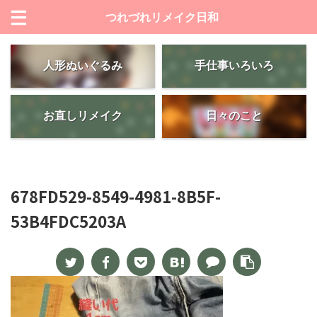
つれづれリメイク日和
人形ぬいぐるみ
手仕事いろいろ
お直しリメイク
日々のこと
678FD529-8549-4981-8B5F-
53B4FDC5203A