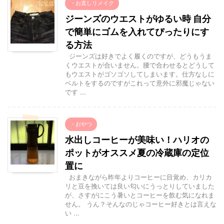
・お直しリメイク
ジーンズのウエストがゆるい時 自分
で簡単にゴムを入れてぴったりにす
る方法
ジーンズは好きでよく履くのですが、どうもうま
くウエストが合いません。腰で合わせるとどうして
もウエストがゴソゴソしてしまいます。仕方なしに
ベルトをするのですがこれって意外に邪魔じゃない
です ...
・おやつ
水出しコーヒーが美味い！ハリオの
ポットがオススメ夏の冷蔵庫の定位
置に
おまきながら昨年よりコーヒーに目覚め、カリカ
リと豆を挽いては良い匂いにうっとりしていました
が、さすがにこう暑いとコーヒーを飲む気になれま
せん。 うん？そんなのじゃコーヒー好きとは言えな
い ...