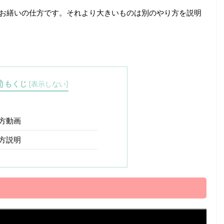
のお繕いの仕方です。それより大きいものは別のやり方を説明
もくじ
[
表示しない
]
方動画
方説明