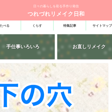
日々の暮らしを彩る手作り発信
つれづれリメイク日和
たべる
くらす
特集記事
サイトマップ
手仕事いろいろ
お直しリメイク