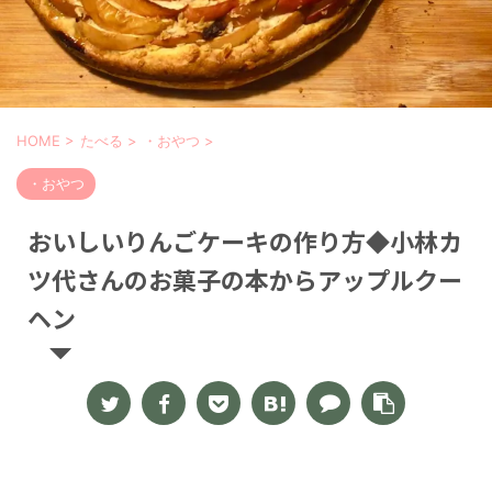
HOME
>
たべる
>
・おやつ
>
・おやつ
おいしいりんごケーキの作り方◆小林カ
ツ代さんのお菓子の本からアップルクー
ヘン