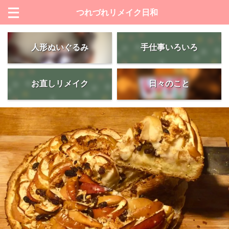
つれづれリメイク日和
人形ぬいぐるみ
手仕事いろいろ
お直しリメイク
日々のこと