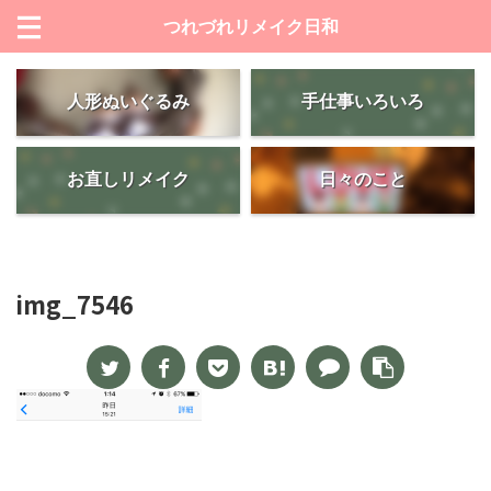
つれづれリメイク日和
人形ぬいぐるみ
手仕事いろいろ
お直しリメイク
日々のこと
img_7546