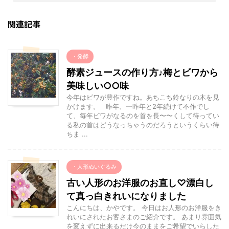
関連記事
・発酵
酵素ジュースの作り方♪梅とビワから
美味しい○○味
今年はビワが豊作ですね。あちこち鈴なりの木を見
かけます。 昨年、一昨年と2年続けて不作でし
て、毎年ビワがなるのを首を長〜〜くして待ってい
る私の首はどうなっちゃうのだろうというくらい待
ちま ...
・人形ぬいぐるみ
古い人形のお洋服のお直し♡漂白し
て真っ白きれいになりました
こんにちは、かやです。 今日はお人形のお洋服をき
れいにされたお客さまのご紹介です。 あまり雰囲気
を変えずに出来るだけ今のままをご希望でいらした