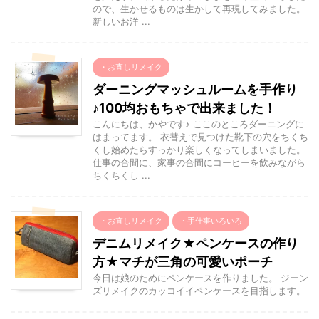
ので、生かせるものは生かして再現してみました。
新しいお洋 ...
・お直しリメイク
ダーニングマッシュルームを手作り
♪100均おもちゃで出来ました！
こんにちは、かやです♪ ここのところダーニングに
はまってます。 衣替えで見つけた靴下の穴をちくち
くし始めたらすっかり楽しくなってしまいました。
仕事の合間に、家事の合間にコーヒーを飲みながら
ちくちくし ...
・お直しリメイク
・手仕事いろいろ
デニムリメイク★ペンケースの作り
方★マチが三角の可愛いポーチ
今日は娘のためにペンケースを作りました。 ジーン
ズリメイクのカッコイイペンケースを目指します。