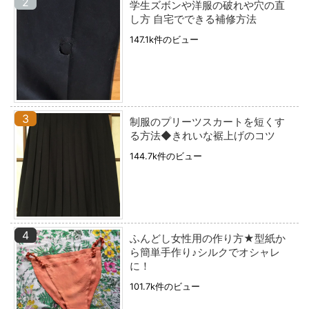
学生ズボンや洋服の破れや穴の直
し方 自宅でできる補修方法
147.1k件のビュー
制服のプリーツスカートを短くす
る方法◆きれいな裾上げのコツ
144.7k件のビュー
ふんどし女性用の作り方★型紙か
ら簡単手作り♪シルクでオシャレ
に！
101.7k件のビュー