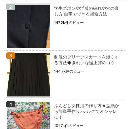
学生ズボンや洋服の破れや穴の直
し方 自宅でできる補修方法
147.2k件のビュー
制服のプリーツスカートを短くす
る方法◆きれいな裾上げのコツ
144.7k件のビュー
ふんどし女性用の作り方★型紙か
ら簡単手作り♪シルクでオシャレ
に！
101.7k件のビュー