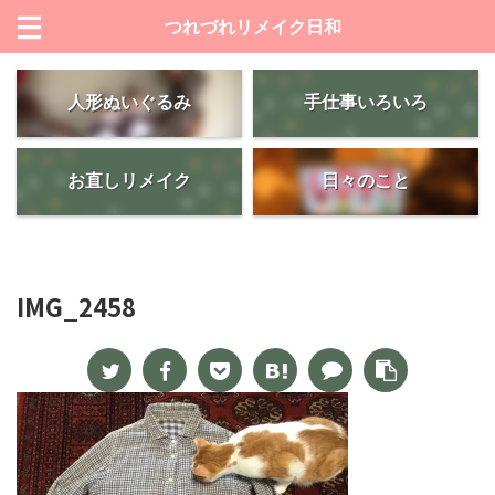
つれづれリメイク日和
人形ぬいぐるみ
手仕事いろいろ
お直しリメイク
日々のこと
IMG_2458