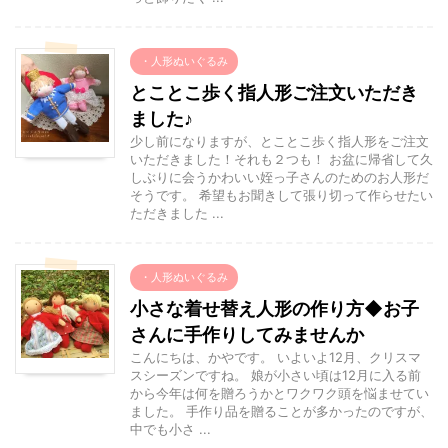
・人形ぬいぐるみ
とことこ歩く指人形ご注文いただき
ました♪
少し前になりますが、とことこ歩く指人形をご注文
いただきました！それも２つも！ お盆に帰省して久
しぶりに会うかわいい姪っ子さんのためのお人形だ
そうです。 希望もお聞きして張り切って作らせたい
ただきました ...
・人形ぬいぐるみ
小さな着せ替え人形の作り方◆お子
さんに手作りしてみませんか
こんにちは、かやです。 いよいよ12月、クリスマ
スシーズンですね。 娘が小さい頃は12月に入る前
から今年は何を贈ろうかとワクワク頭を悩ませてい
ました。 手作り品を贈ることが多かったのですが、
中でも小さ ...