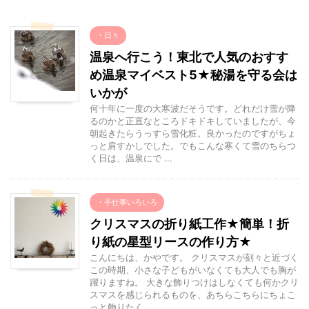
・日々
温泉へ行こう！東北で人気のおすす
め温泉マイベスト5★秘湯を守る会は
いかが
何十年に一度の大寒波だそうです。どれだけ雪が降
るのかと正直なところドキドキしていましたが、今
朝起きたらうっすら雪化粧。良かったのですがちょ
っと肩すかしでした。でもこんな寒くて雪のちらつ
く日は、温泉にで ...
・手仕事いろいろ
クリスマスの折り紙工作★簡単！折
り紙の星型リースの作り方★
こんにちは、かやです。 クリスマスが刻々と近づく
この時期、小さな子どもがいなくても大人でも胸が
躍りますね。 大きな飾りつけはしなくても何かクリ
スマスを感じられるものを、あちらこちらにちょこ
っと飾りたく ...