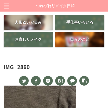
つれづれリメイク日和
人形ぬいぐるみ
手仕事いろいろ
お直しリメイク
日々のこと
IMG_2860