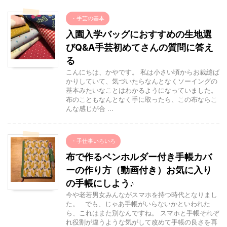
・手芸の基本
入園入学バッグにおすすめの生地選
びQ&A手芸初めてさんの質問に答え
る
こんにちは、かやです。 私は小さい頃からお裁縫ば
かりしていて、気づいたらなんとなくソーイングの
基本みたいなことはわかるようになっていました。
布のこともなんとなく手に取ったら、この布ならこ
んな感じが合 ...
・手仕事いろいろ
布で作るペンホルダー付き手帳カバ
ーの作り方（動画付き）お気に入り
の手帳にしよう♪
今や老若男女みんながスマホを持つ時代となりまし
た。 でも、じゃあ手帳がいらないかといわれた
ら、これはまた別なんですね。 スマホと手帳それぞ
れ役割が違うような気がして改めて手帳の良さを再