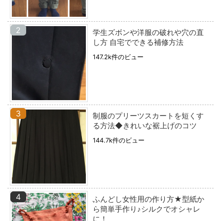
学生ズボンや洋服の破れや穴の直
し方 自宅でできる補修方法
147.2k件のビュー
制服のプリーツスカートを短くす
る方法◆きれいな裾上げのコツ
144.7k件のビュー
ふんどし女性用の作り方★型紙か
ら簡単手作り♪シルクでオシャレ
に！