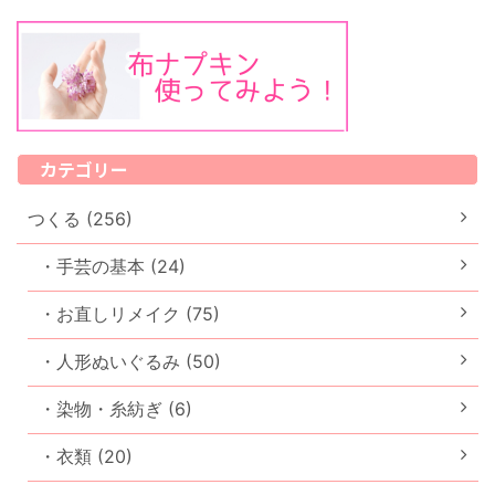
カテゴリー
つくる (256)
・手芸の基本 (24)
・お直しリメイク (75)
・人形ぬいぐるみ (50)
・染物・糸紡ぎ (6)
・衣類 (20)