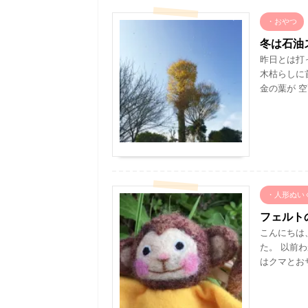
・おやつ
冬は石油
昨日とは打
木枯らしに
金の葉が 空
・人形ぬい
フェルト
こんにちは
た。 以前
はクマとおサ