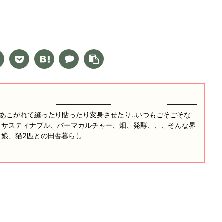
あこがれて縫ったり貼ったり変身させたり‥いつもごそごそな
 サスティナブル、パーマカルチャー、畑、発酵、、、そんな界
と娘、猫2匹との田舎暮らし