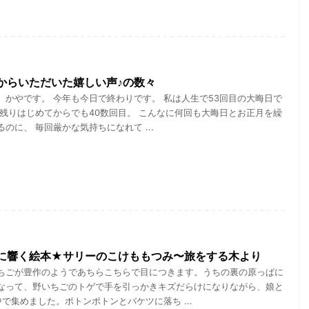
からいただいた嬉しい声♪の数々
、かやです。 今年も今日で終わりです。 私は人生で53回目の大晦日で
に残りはじめてからでも40数回目。 こんなに何回も大晦日とお正月を繰
のに、 毎回厳かな気持ちになれて ...
に響く絵本★サリーのこけももつみ〜旅をする木より
ちごが豊作のようであちらこちらで目につきます。うちの裏の原っぱに
なって、野いちごのトゲで手を引っかきキズだらけになりながら、娘と
で集めました。ポトンポトンとバケツに落ち ...