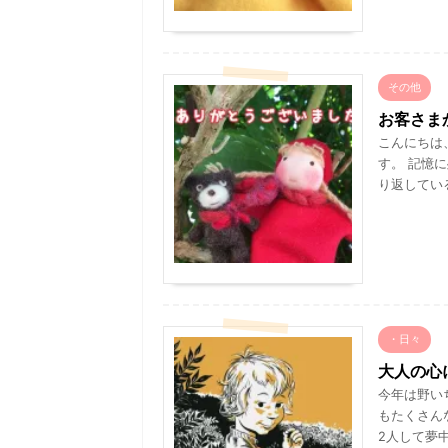
その他
お客さま
こんにちは
す。 記憶
り返している
・日々
大人の心
今年は野い
もたくさん
2人して夢中