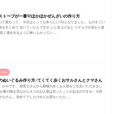
ストーブが一番♡ほかほかぜんざいの作り方
って変わって、 今日はとっても冬らしい1日となりました。 ものすごい
首をすくめて 歩いていたんですが ふと見上げると イチョウの木から黄
高く湧き出るように舞い上がってい ...
ぐるみ
のぬいぐるみ作り方♪てくてく歩くおサルさんとクマさん
、かやです。 保育士さんから動物の歩くお人形をご注文いただきまし
わが家の猫を見ながらネコのお人形は作ったことがあるのですが、今回
ルさん。 初めてでしたけれどお題をいただ ...