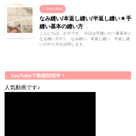
・手芸の基本
なみ縫い/本返し縫い/半返し縫い★手
縫い基本の縫い方
こんにちは、かやです。 今日は手縫いの一番基本に
なる縫い方3つ、 なみ縫い、本返し縫い、半返し縫
いのやり方を説明します。
YouTubeで動画配信中！
人気動画です♪