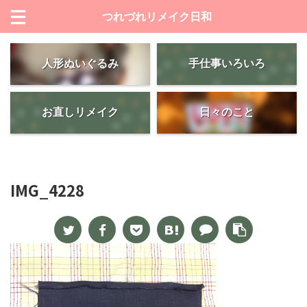
つれづれリメイク日和
人形ぬいぐるみ
手仕事いろいろ
お直しリメイク
日々のこと
IMG_4228