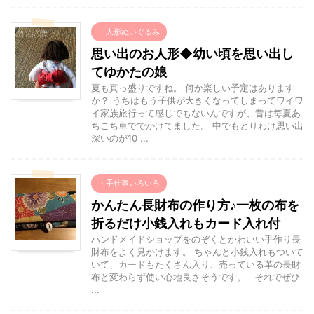
・人形ぬいぐるみ
思い出のお人形◆幼い頃を思い出し
てゆかたの娘
夏も真っ盛りですね。 何か楽しい予定はあります
か？ うちはもう子供が大きくなってしまってワイワ
イ家族旅行って感じでもないんですが、昔は毎夏あ
ちこち車ででかけてました。 中でもとりわけ思い出
深いのが10 ...
・手仕事いろいろ
かんたん長財布の作り方♪一枚の布を
折るだけ小銭入れもカード入れ付
ハンドメイドショップをのぞくとかわいい手作り長
財布をよく見かけます。 ちゃんと小銭入れもついて
いて、カードもたくさん入り、売っている革の長財
布と変わらず使い心地良さそうです。 それでぜひ
...