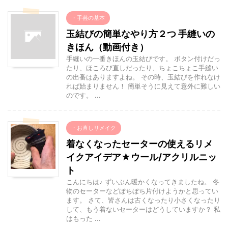
・手芸の基本
玉結びの簡単なやり方２つ 手縫いの
きほん（動画付き）
手縫いの一番きほんの玉結びです。 ボタン付けだっ
たり、ほころび直しだったり、ちょこちょこ手縫い
の出番はありますよね。 その時、玉結びを作れなけ
れば始まりません！ 簡単そうに見えて意外に難しい
のです。 ...
・お直しリメイク
着なくなったセーターの使えるリメ
イクアイデア★ウール/アクリルニッ
ト
こんにちは♪ ずいぶん暖かくなってきましたね。 冬
物のセーターなどぼちぼち片付けようかと思ってい
ます。 さて、皆さんは古くなったり小さくなったり
して、もう着ないセーターはどうしていますか？ 私
はもった ...