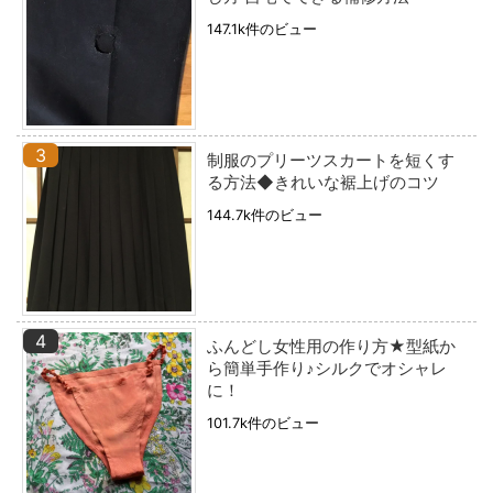
147.1k件のビュー
制服のプリーツスカートを短くす
る方法◆きれいな裾上げのコツ
144.7k件のビュー
ふんどし女性用の作り方★型紙か
ら簡単手作り♪シルクでオシャレ
に！
101.7k件のビュー