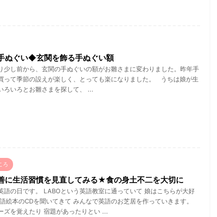
手ぬぐい◆玄関を飾る手ぬぐい額
り少し前から、玄関の手ぬぐいの額がお雛さまに変わりました。昨年手
買って季節の設えが楽しく、とっても楽になりました。 うちは娘が生
ろいろとお雛さまを探して、 ...
ころ
善に生活習慣を見直してみる★食の身土不二を大切に
英語の日です。 LABOという英語教室に通っていて 娘はこちらが大好
英語絵本のCDを聞いてきて みんなで英語のお芝居を作っていきます。
ズを覚えたり 宿題があったりとい ...