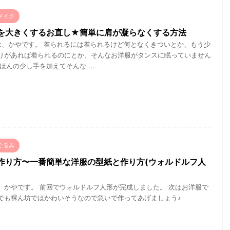
メイク
を大きくするお直し★簡単に肩が凝らなくする方法
、かやです。 着られるには着られるけど何となくきついとか、もう少
りがあれば着られるのにとか、そんなお洋服がタンスに眠っていません
ほんの少し手を加えてそんな ...
ぐるみ
作り方〜一番簡単な洋服の型紙と作り方(ウォルドルフ人
、かやです。 前回でウォルドルフ人形が完成しました。 次はお洋服で
でも裸ん坊ではかわいそうなので急いで作ってあげましょう♪