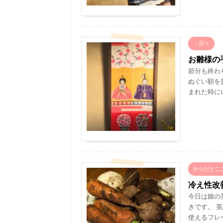
・日々
お雛様の
節分も終わ
ぬぐい額を
まれた時にい
からだとこ
冷え性改
今日は娘の
きです。 
使えるフレー