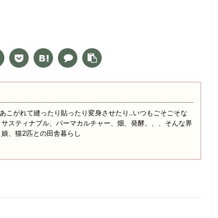
あこがれて縫ったり貼ったり変身させたり‥いつもごそごそな
 サスティナブル、パーマカルチャー、畑、発酵、、、そんな界
と娘、猫2匹との田舎暮らし