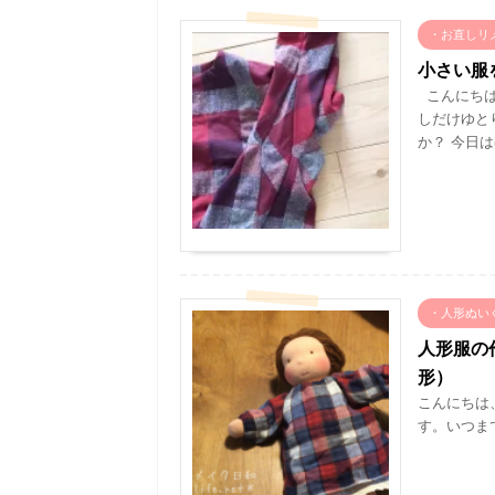
・お直しリ
小さい服
こんにちは
しだけゆと
か？ 今日は
・人形ぬい
人形服の
形）
こんにちは
す。いつま