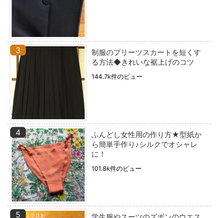
制服のプリーツスカートを短くす
る方法◆きれいな裾上げのコツ
144.7k件のビュー
ふんどし女性用の作り方★型紙か
ら簡単手作り♪シルクでオシャレ
に！
101.8k件のビュー
学生服やスーツのズボンのウエス