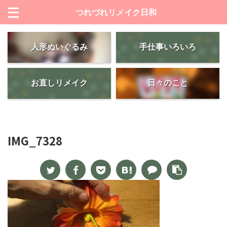
つれづれリメイク日和
人形ぬいぐるみ
手仕事いろいろ
お直しリメイク
日々のこと
IMG_7328