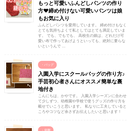
もっと可愛いふんどしパンツの作り
方♥締め付けない可愛いパンツは娘
もお気に入り
ふんどしパンツを愛用しています。 締め付けもなく
とても気持ちよくて私としてはとても満足していま
す。 でも、でもでも、 高校生の娘は、どれだけ可
愛い布で作ってあげようといっても、絶対に要らな
いというんで ...
・バッグ
入園入学にスクールバッグの作り方♪
手芸初心者さんにオススメ簡単な裏
地付き
こんにちは、かやです。 入園入学シーズンに合わせ
て少しずつ、幼稚園や学校で使うグッズの作り方を
載せていこうと思います。 私なりに工夫していると
ころやコツなど余さずお伝えしたいと思います！
・発酵