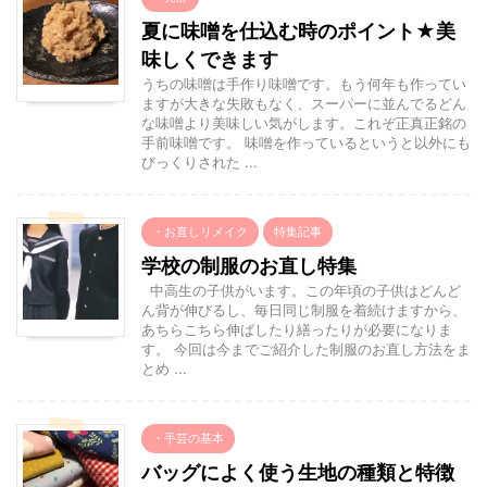
夏に味噌を仕込む時のポイント★美
味しくできます
うちの味噌は手作り味噌です。もう何年も作ってい
ますが大きな失敗もなく、スーパーに並んでるどん
な味噌より美味しい気がします。これぞ正真正銘の
手前味噌です。 味噌を作っているというと以外にも
びっくりされた ...
・お直しリメイク
特集記事
学校の制服のお直し特集
中高生の子供がいます。この年頃の子供はどんど
ん背が伸びるし、毎日同じ制服を着続けますから、
あちらこちら伸ばしたり繕ったりが必要になりま
す。 今回は今までご紹介した制服のお直し方法をま
とめ ...
・手芸の基本
バッグによく使う生地の種類と特徴