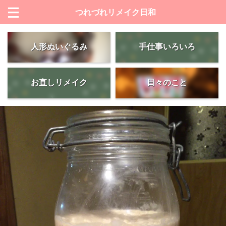
つれづれリメイク日和
人形ぬいぐるみ
手仕事いろいろ
お直しリメイク
日々のこと