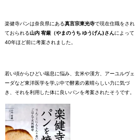
楽健寺パンは奈良県にある
真言宗東光寺
で現在住職をされ
ておられる
山内 宥厳（やまのうち ゆうげん)さん
によって
40年ほど前に考案されました。
若い頃からひどい喘息に悩み、玄米や漢方、アーユルヴェ
ーダなど
東洋医学を学ぶ中で酵素の素晴らしい力に気づ
き、それを利用した体に良いパンを考案されたそうです。