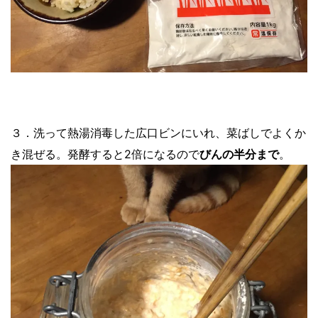
３．洗って熱湯消毒した広口ビンにいれ、菜ばしでよくか
き混ぜる。発酵すると2倍になるので
びんの半分まで
。