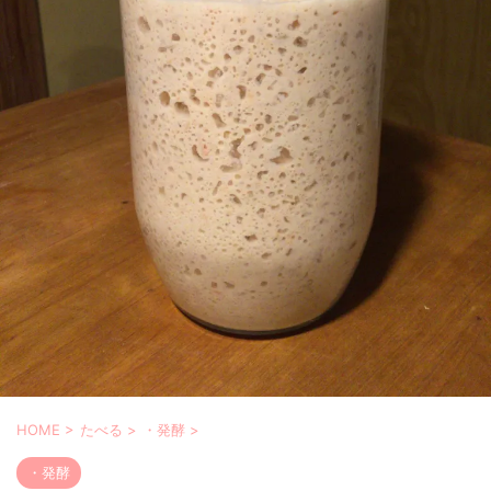
HOME
>
たべる
>
・発酵
>
・発酵