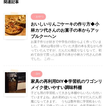
関連記事
・おやつ
おいしいりんごケーキの作り方◆小
林カツ代さんのお菓子の本からアッ
プルクーヘン
お菓子作りが好きで中学生の頃からよく作っていま
した。 初めは母が持っていた大昔の本を見ながら作
っていたんですが、だんだん物足りなくなって、初
めて自分で買ったお菓子の本が小林カツ代さんの本
でした。 この ...
・DIY
家具の再利用DIY◆学習机のワゴンリ
メイク使いやすい調味料棚
子ども用の学習机って大きな本棚やらいろいろ付い
ていますよね。あれ初めはいいんですがだんだん邪
魔になってきます。 うちは数年前に学習机をいた
だいて喜んで使っていたんですが、今年高校生にな