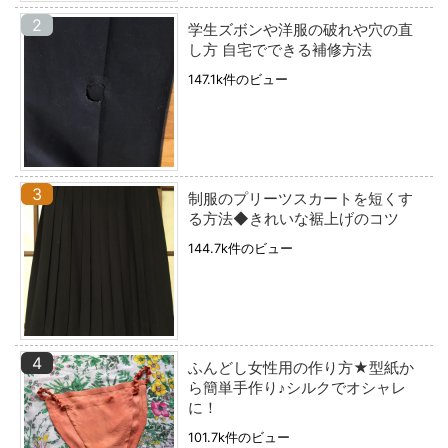
学生ズボンや洋服の破れや穴の直
し方 自宅でできる補修方法
147.1k件のビュー
制服のプリーツスカートを短くす
る方法◆きれいな裾上げのコツ
144.7k件のビュー
ふんどし女性用の作り方★型紙か
ら簡単手作り♪シルクでオシャレ
に！
101.7k件のビュー