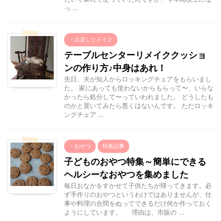
っ ...
・お直しリメイク
テーブルセンターリメイククッショ
ンの作り方♪中身はあれ！
先日、夫が知人からロッキングチェアをもらいまし
た。 家にあっても使わないからもらって〜、いらな
かったら処分して〜っていわれました。 どうしたも
のかと置いてみたら悪くはないんです。 ただロッキ
ングチェア ...
・おやつ
特集記事
子どものおやつ特集～簡単にできる
ヘルシーなおやつを集めました
毎日おなかをすかせて子供たちが帰ってきます。必
ず手作りのおやつというわけではありませんが、仕
事や料理の合間をぬってできるだけ何か作っておく
ようにしています。 理由は、市販の ...