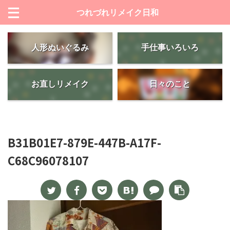
つれづれリメイク日和
人形ぬいぐるみ
手仕事いろいろ
お直しリメイク
日々のこと
B31B01E7-879E-447B-A17F-
C68C96078107