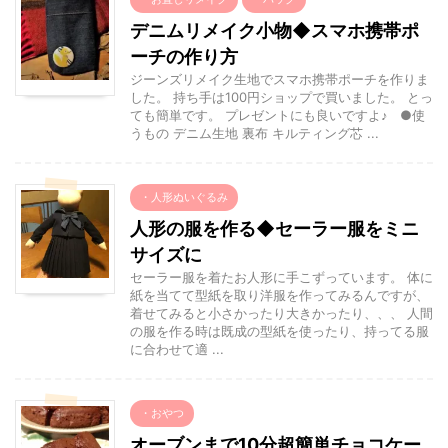
デニムリメイク小物◆スマホ携帯ポ
ーチの作り方
ジーンズリメイク生地でスマホ携帯ポーチを作りま
した。 持ち手は100円ショップで買いました。 とっ
ても簡単です。 プレゼントにも良いですよ♪ ●使
うもの デニム生地 裏布 キルティング芯 ...
・人形ぬいぐるみ
人形の服を作る◆セーラー服をミニ
サイズに
セーラー服を着たお人形に手こずっています。 体に
紙を当てて型紙を取り洋服を作ってみるんですが、
着せてみると小さかったり大きかったり、、、 人間
の服を作る時は既成の型紙を使ったり、持ってる服
に合わせて適 ...
・おやつ
オーブンまで10分超簡単チョコケー