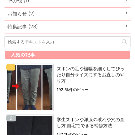
その他 (1)
お知らせ (2)
特集記事 (23)
人気の記事
ズボンの足や裾幅を細くしてぴっ
たり自分サイズにするお直しのや
り方
192.5k件のビュー
学生ズボンや洋服の破れや穴の直
し方 自宅でできる補修方法
147.2k件のビュー