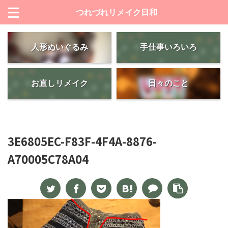
つれづれリメイク日和
人形ぬいぐるみ
手仕事いろいろ
お直しリメイク
日々のこと
3E6805EC-F83F-4F4A-8876-
A70005C78A04