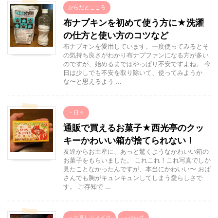
からだとこころ
布ナプキンを初めて使う方に★洗濯
の仕方と使い方のコツなど
布ナプキンを愛用しています。一度使ってみるとそ
の気持ち良さがわかり布ナプファンになる方が多い
のですが、始めるまではやっぱり不安ですよね。 今
日は少しでも不安を取り除いて、使ってみようか
な〜と思えるよう ...
・日々
通販で買えるお菓子★西光亭のクッ
キーかわいい箱が捨てられない！
友達からお土産に、あっと驚くようなかわいい箱の
お菓子をもらいました。 これこれ！これ写真でしか
見たことなかったんですが、本当にかわいい〜 おば
さんでも胸がキュンキュンしてしまう愛らしさで
す。 ご存知で ...
・お直しリメイク
・バッグ