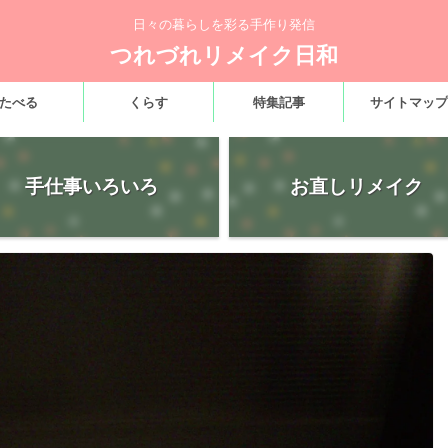
日々の暮らしを彩る手作り発信
つれづれリメイク日和
たべる
くらす
特集記事
サイトマップ
手仕事いろいろ
お直しリメイク