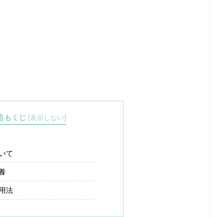
もくじ
[
表示しない
]
いて
養
用法