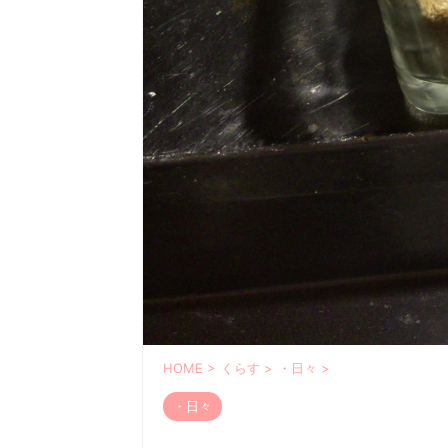
HOME
>
くらす
>
・日々
>
・日々