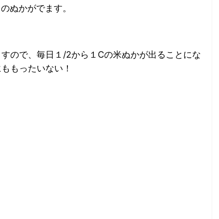
Ｃのぬかがでます。
すので、毎日１/2から１Cの米ぬかが出ることにな
にももったいない！