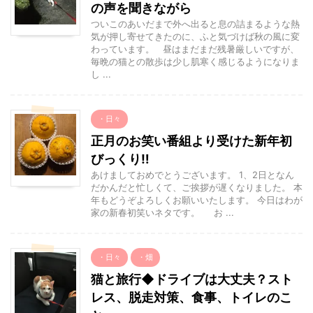
の声を聞きながら
ついこのあいだまで外へ出ると息の詰まるような熱
気が押し寄せてきたのに、ふと気づけば秋の風に変
わっています。 昼はまだまだ残暑厳しいですが、
毎晩の猫との散歩は少し肌寒く感じるようになりま
し ...
・日々
正月のお笑い番組より受けた新年初
びっくり‼︎
あけましておめでとうございます。 1、2日となん
だかんだと忙しくて、ご挨拶が遅くなりました。 本
年もどうぞよろしくお願いいたします。 今日はわが
家の新春初笑いネタです。 お ...
・日々
・畑
猫と旅行◆ドライブは大丈夫？スト
レス、脱走対策、食事、トイレのこ