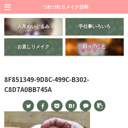
つれづれリメイク日和
人形ぬいぐるみ
手仕事いろいろ
お直しリメイク
日々のこと
8F851349-9D8C-499C-B302-
C8D7A0BB745A