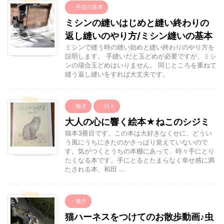
・手芸の基本
ミシンの縫いはじめと縫い終わりの
返し縫いのやり方/ミシン縫いの基本
ミシンで縫う時の縫い始めと縫い終わりのやり方を
説明します。 手縫いだと玉どめが必要ですが、ミシ
ンの場合玉どめはいりません。 同じところを重ねて
縫う返し縫いをすれば大丈夫です。
・猫犬
・日々
大人の心に響く絵本★ねこのシジミ
猫本3冊目です。この本は大好きなくせに、どうい
う風にうちにきたのかさっぱり覚えていないので
す。気がつくとうちの本棚にあって、時々手にとり
たくなる本です。手にとるとたまらなく幸せ感に満
たされる本、和田 ...
・猫犬
猫ハーネスをつけてのお散歩動画♪虫