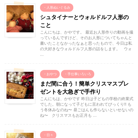
・人形ぬいぐるみ
シュタイナーとウォルドルフ人形の
こと
こんにちは、かやです。 最近お人形作りの動画を撮
っているんですけど、そのお人形についてちゃんと
書いたことなかったなぁと思ったもので、今日は私
の大好きなウォルドルフ人形の話をします。 ウォ
...
・おやつ
・手仕事いろいろ
まだ間に合う！簡単クリスマスプレ
ゼントを大急ぎで手作り
こんにちは、かやです 昨日は子どもの学校の終業式
でした。朝になって子どもに言われてびっくり‼︎ も
う冬休みなのね〜 昼ごはんも作らないといせないの
ね〜 クリスマスもお正月も ...
・日々