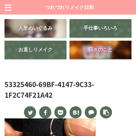
つれづれリメイク日和
人形ぬいぐるみ
手仕事いろいろ
お直しリメイク
日々のこと
53325460-69BF-4147-9C33-
1F2C74F21A42