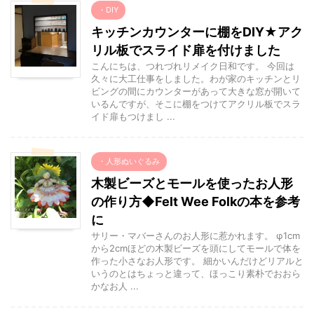
・DIY
キッチンカウンターに棚をDIY★アク
リル板でスライド扉を付けました
こんにちは、つれづれリメイク日和です。 今回は
久々に大工仕事をしました。わが家のキッチンとリ
ビングの間にカウンターがあって大きな窓が開いて
いるんですが、そこに棚をつけてアクリル板でスラ
イド扉もつけまし ...
・人形ぬいぐるみ
木製ビーズとモールを使ったお人形
の作り方◆Felt Wee Folkの本を参考
に
サリー・マバーさんのお人形に惹かれます。 φ1cm
から2cmほどの木製ビーズを頭にしてモールで体を
作った小さなお人形です。 細かいんだけどリアルと
いうのとはちょっと違って、ほっこり素朴でおおら
かなお人 ...