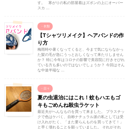
す。 寒がりの私の部屋着はズボンの上にオーバー
スカ ...
・衣類
【Tシャツリメイク】ヘアバンドの作
り方
梅雨時や暑くなってくると、今まで気にならなかっ
た髪の毛が急にうっとおしくなって来たりしません
か？ 特に今年はコロナの影響で美容院に行きそびれ
ている方も多いのではないでしょうか？ 今回はそん
な中途半端な ...
・日々
夏の虫退治にはこれ！蚊もハエもゴ
キもごめんね殺虫ラケット
最近夫がへんなものを買って来ました。 プラスチッ
クで色はケバく、自称ナチュラル派の私としては受
け入れがたく、「また要らんものを買ってきて！」
と早く壊れることを願っていました。 それがそれ