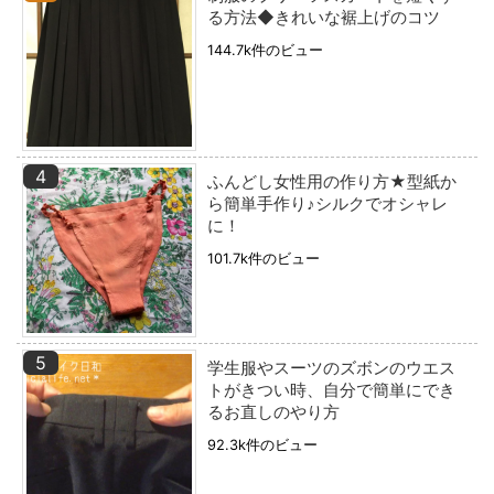
る方法◆きれいな裾上げのコツ
144.7k件のビュー
ふんどし女性用の作り方★型紙か
ら簡単手作り♪シルクでオシャレ
に！
101.7k件のビュー
学生服やスーツのズボンのウエス
トがきつい時、自分で簡単にでき
るお直しのやり方
92.3k件のビュー