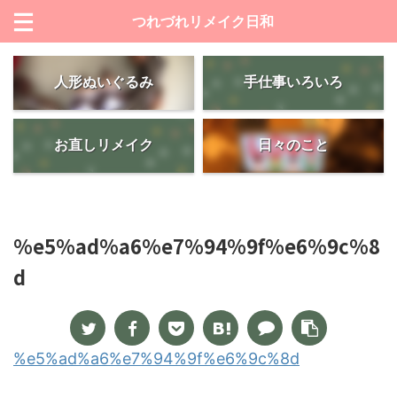
つれづれリメイク日和
人形ぬいぐるみ
手仕事いろいろ
お直しリメイク
日々のこと
%e5%ad%a6%e7%94%9f%e6%9c%8
d
%e5%ad%a6%e7%94%9f%e6%9c%8d