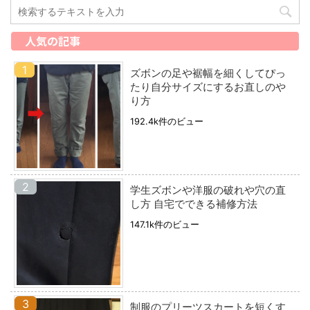
人気の記事
ズボンの足や裾幅を細くしてぴっ
たり自分サイズにするお直しのや
り方
192.4k件のビュー
学生ズボンや洋服の破れや穴の直
し方 自宅でできる補修方法
147.1k件のビュー
制服のプリーツスカートを短くす