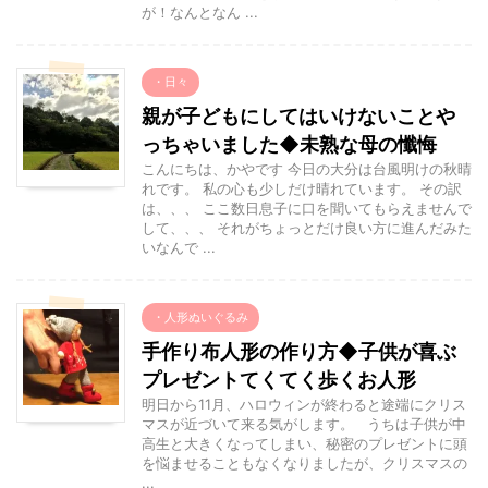
が！なんとなん ...
・日々
親が子どもにしてはいけないことや
っちゃいました◆未熟な母の懺悔
こんにちは、かやです 今日の大分は台風明けの秋晴
れです。 私の心も少しだけ晴れています。 その訳
は、、、 ここ数日息子に口を聞いてもらえませんで
して、、、 それがちょっとだけ良い方に進んだみた
いなんで ...
・人形ぬいぐるみ
手作り布人形の作り方◆子供が喜ぶ
プレゼントてくてく歩くお人形
明日から11月、ハロウィンが終わると途端にクリス
マスが近づいて来る気がします。 うちは子供が中
高生と大きくなってしまい、秘密のプレゼントに頭
を悩ませることもなくなりましたが、クリスマスの
...